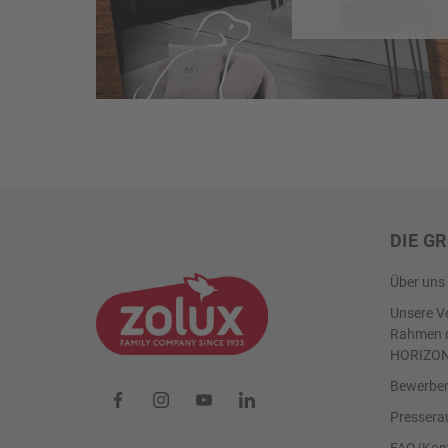
DIE G
Über uns
Unsere V
Rahmen d
HORIZO
Bewerben 
Presser
FAQ/Kon