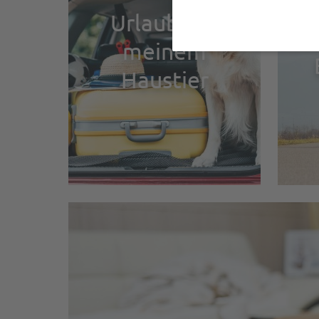
Urlaub mit
meinem
Haustier