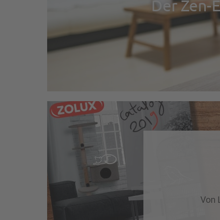
Der Zen-E
https://de.zolux.com/media/cache/img_text
Von L