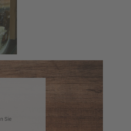
to_Catal_2.jpg
en Sie