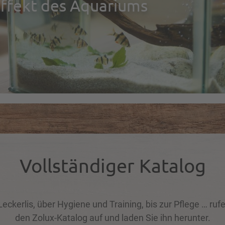
ffekt des Aquariums
_block_large_1168x950_up/uploads/files/Autre/PSD_pho
Vollständiger Katalog
eckerlis, über Hygiene und Training, bis zur Pflege … ruf
den Zolux-Katalog auf und laden Sie ihn herunter.