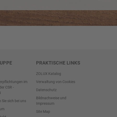
RUPPE
PRAKTISCHE LINKS
ZOLUX Katalog
erpflichtungen im
Verwaltung von Cookies
er CSR -
Datenschutz
N
Bildnachweise und
Sie sich bei uns
Impressum
aum
Site Map
takt